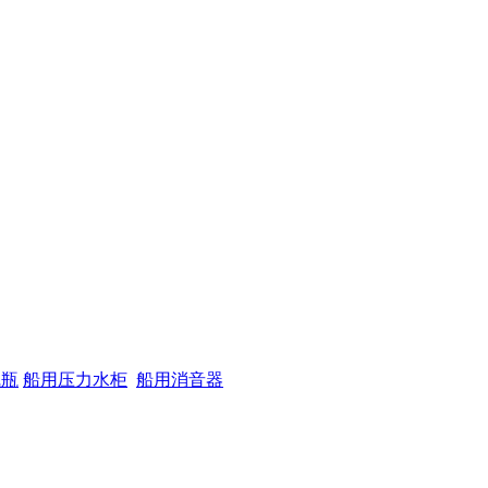
气瓶
船用压力水柜
船用消音器