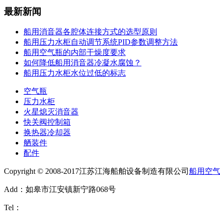
最新新闻
船用消音器各腔体连接方式的选型原则
船用压力水柜自动调节系统PID参数调整方法
船用空气瓶的内部干燥度要求
如何降低船用消音器冷凝水腐蚀？
船用压力水柜水位过低的标志
空气瓶
压力水柜
火星熄灭消音器
快关阀控制箱
换热器冷却器
舾装件
配件
Copyright © 2008-2017江苏江海船舶设备制造有限公司
船用空
Add：如皋市江安镇新宁路068号
Tel：